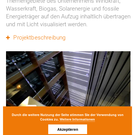
Themengebiete des Unternehmens Windkraft, 
Wasserkraft, Biogas, Solarenergie und fossile 
Energieträger auf den Aufzug inhaltlich übertragen 
und mit Licht visualisiert werden.
Projektbeschreibung
Durch die weitere Nutzung der Seite stimmen Sie der Verwendung von
Cookies zu.
Weitere Informationen
Akzeptieren