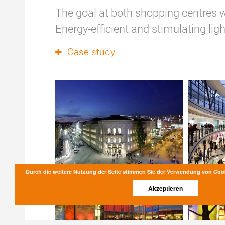
The goal at both shopping centres wa
Energy-efficient and stimulating ligh
Case study
Durch die weitere Nutzung der Seite stimmen Sie der Verwendung von Coo
Akzeptieren