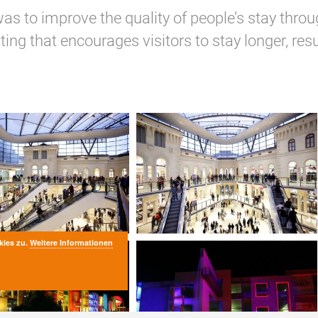
s to improve the quality of people’s stay through
ting that encourages visitors to stay longer, resu
kies zu.
Weitere Informationen